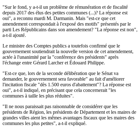
"Sur le fond, y a-t-il un problème de rémunération et de fiscalité
depuis 2017 des élus des petites communes (...)? La réponse est
oui", a reconnu mardi M. Darmanin. Mais "est-ce que cet
amendement correspondait à l'exposé des motifs" présentés par le
parti Les Républicains dans son amendement? "La réponse est non",
a-t-il ajouté.
Le ministre des Comptes publics a toutefois confirmé que le
gouvernement soutiendrait la nouvelle version de cet amendement,
actée à l'unanimité par la "conférence des présidents" après
l'échange entre Gérard Larcher et Édouard Philippe.
"Est-ce que, lors de la seconde délibération que le Sénat va
demander, le gouvernement sera favorable" au fait d'améliorer
l'incitation fiscale "dès 1.500 euros d'abattement"? La réponse est
oui", a-t-il indiqué, en précisant que cela concernerait "les
communes à taille les plus réduites".
"Il ne nous paraissait pas raisonnable de considérer que les
présidents de Région, les présidents de Département et les maires de
grandes villes aient les mêmes avantages fiscaux que les maires des
communes les plus petites", a-t-il expliqué.