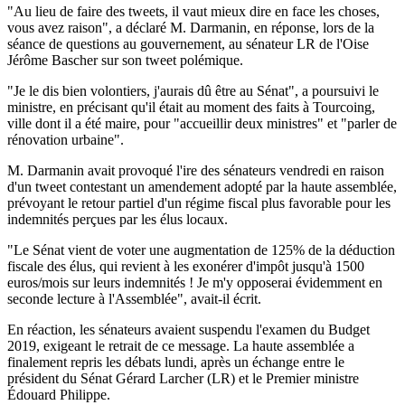
"Au lieu de faire des tweets, il vaut mieux dire en face les choses,
vous avez raison", a déclaré M. Darmanin, en réponse, lors de la
séance de questions au gouvernement, au sénateur LR de l'Oise
Jérôme Bascher sur son tweet polémique.
"Je le dis bien volontiers, j'aurais dû être au Sénat", a poursuivi le
ministre, en précisant qu'il était au moment des faits à Tourcoing,
ville dont il a été maire, pour "accueillir deux ministres" et "parler de
rénovation urbaine".
M. Darmanin avait provoqué l'ire des sénateurs vendredi en raison
d'un tweet contestant un amendement adopté par la haute assemblée,
prévoyant le retour partiel d'un régime fiscal plus favorable pour les
indemnités perçues par les élus locaux.
"Le Sénat vient de voter une augmentation de 125% de la déduction
fiscale des élus, qui revient à les exonérer d'impôt jusqu'à 1500
euros/mois sur leurs indemnités ! Je m'y opposerai évidemment en
seconde lecture à l'Assemblée", avait-il écrit.
En réaction, les sénateurs avaient suspendu l'examen du Budget
2019, exigeant le retrait de ce message. La haute assemblée a
finalement repris les débats lundi, après un échange entre le
président du Sénat Gérard Larcher (LR) et le Premier ministre
Édouard Philippe.