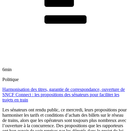
6min
Politique
Harmonisation des titres, garantie de correspondance, ouverture de
SNCF Connect : les propositions des sénateurs pour faciliter les
trajets en train
Les sénateurs ont rendu public, ce mercredi, leurs propositions pour
harmoniser les tarifs et conditions d’achats des billets sur le réseau
de trains, alors que les opérateurs sont toujours plus nombreux avec
l’ouverture à la concurrence. Des propositions que les rapporteurs
ont bon espoir de voir reprises par les députés dans le projet de loi-