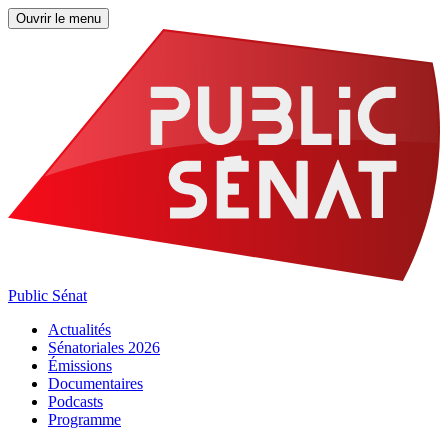
Ouvrir le menu
Public Sénat
Actualités
Sénatoriales 2026
Émissions
Documentaires
Podcasts
Programme