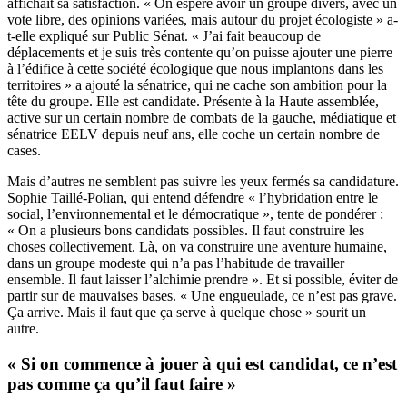
affichait sa satisfaction. « On espère avoir un groupe divers, avec un
vote libre, des opinions variées, mais autour du projet écologiste » a-
t-elle expliqué sur Public Sénat. « J’ai fait beaucoup de
déplacements et je suis très contente qu’on puisse ajouter une pierre
à l’édifice à cette société écologique que nous implantons dans les
territoires » a ajouté la sénatrice, qui ne cache son ambition pour la
tête du groupe. Elle est candidate. Présente à la Haute assemblée,
active sur un certain nombre de combats de la gauche, médiatique et
sénatrice EELV depuis neuf ans, elle coche un certain nombre de
cases.
Mais d’autres ne semblent pas suivre les yeux fermés sa candidature.
Sophie Taillé-Polian, qui entend défendre « l’hybridation entre le
social, l’environnemental et le démocratique », tente de pondérer :
« On a plusieurs bons candidats possibles. Il faut construire les
choses collectivement. Là, on va construire une aventure humaine,
dans un groupe modeste qui n’a pas l’habitude de travailler
ensemble. Il faut laisser l’alchimie prendre ». Et si possible, éviter de
partir sur de mauvaises bases. « Une engueulade, ce n’est pas grave.
Ça arrive. Mais il faut que ça serve à quelque chose » sourit un
autre.
« Si on commence à jouer à qui est candidat, ce n’est
pas comme ça qu’il faut faire »