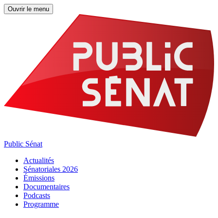
Ouvrir le menu
Public Sénat
Actualités
Sénatoriales 2026
Émissions
Documentaires
Podcasts
Programme