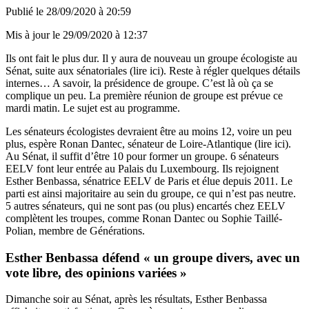
Publié le
28/09/2020 à 20:59
Mis à jour le
29/09/2020 à 12:37
Ils ont fait le plus dur. Il y aura de nouveau un groupe écologiste au
Sénat, suite aux sénatoriales (
lire ici
). Reste à régler quelques détails
internes… A savoir, la présidence de groupe. C’est là où ça se
complique un peu. La première réunion de groupe est prévue ce
mardi matin. Le sujet est au programme.
Les sénateurs écologistes devraient être au moins 12, voire un peu
plus, espère Ronan Dantec, sénateur de Loire-Atlantique (lire ici).
Au Sénat, il suffit d’être 10 pour former un groupe. 6 sénateurs
EELV font leur entrée au Palais du Luxembourg. Ils rejoignent
Esther Benbassa, sénatrice EELV de Paris et élue depuis 2011. Le
parti est ainsi majoritaire au sein du groupe, ce qui n’est pas neutre.
5 autres sénateurs, qui ne sont pas (ou plus) encartés chez EELV
complètent les troupes, comme Ronan Dantec ou Sophie Taillé-
Polian, membre de Générations.
Esther Benbassa défend « un groupe divers, avec un
vote libre, des opinions variées »
Dimanche soir au Sénat, après les résultats, Esther Benbassa