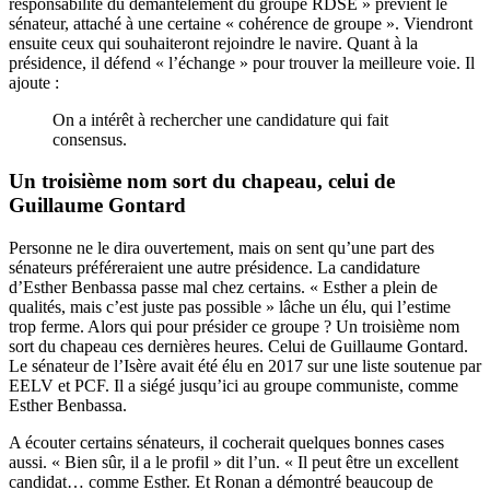
responsabilité du démantèlement du groupe RDSE » prévient le
sénateur, attaché à une certaine « cohérence de groupe ». Viendront
ensuite ceux qui souhaiteront rejoindre le navire. Quant à la
présidence, il défend « l’échange » pour trouver la meilleure voie. Il
ajoute :
On a intérêt à rechercher une candidature qui fait
consensus.
Un troisième nom sort du chapeau, celui de
Guillaume Gontard
Personne ne le dira ouvertement, mais on sent qu’une part des
sénateurs préféreraient une autre présidence. La candidature
d’Esther Benbassa passe mal chez certains. « Esther a plein de
qualités, mais c’est juste pas possible » lâche un élu, qui l’estime
trop ferme. Alors qui pour présider ce groupe ? Un troisième nom
sort du chapeau ces dernières heures. Celui de Guillaume Gontard.
Le sénateur de l’Isère avait été élu en 2017 sur une liste soutenue par
EELV et PCF. Il a siégé jusqu’ici au groupe communiste, comme
Esther Benbassa.
A écouter certains sénateurs, il cocherait quelques bonnes cases
aussi. « Bien sûr, il a le profil » dit l’un. « Il peut être un excellent
candidat… comme Esther. Et Ronan a démontré beaucoup de