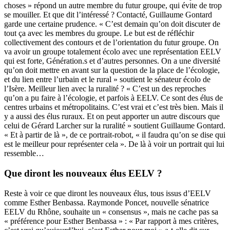
choses » répond un autre membre du futur groupe, qui évite de trop
se mouiller. Et que dit l’intéressé ? Contacté, Guillaume Gontard
garde une certaine prudence. « C’est demain qu’on doit discuter de
tout ça avec les membres du groupe. Le but est de réfléchir
collectivement des contours et de l’orientation du futur groupe. On
va avoir un groupe totalement écolo avec une représentation EELV
qui est forte, Génération.s et d’autres personnes. On a une diversité
qu’on doit mettre en avant sur la question de la place de l’écologie,
et du lien entre l’urbain et le rural » soutient le sénateur écolo de
l’Isère. Meilleur lien avec la ruralité ? « C’est un des reproches
qu’on a pu faire à l’écologie, et parfois à EELV. Ce sont des élus de
centres urbains et métropolitains. C’est vrai et c’est très bien. Mais il
y a aussi des élus ruraux. Et on peut apporter un autre discours que
celui de Gérard Larcher sur la ruralité » soutient Guillaume Gontard.
« Et à partir de là », de ce portrait-robot, « il faudra qu’on se dise qui
est le meilleur pour représenter cela ». De là à voir un portrait qui lui
ressemble…
Que diront les nouveaux élus EELV ?
Reste à voir ce que diront les nouveaux élus, tous issus d’EELV
comme Esther Benbassa. Raymonde Poncet, nouvelle sénatrice
EELV du Rhône, souhaite un « consensus », mais ne cache pas sa
« préférence pour Esther Benbassa » : « Par rapport à mes critères,