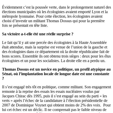
Évidemment c’est la poussée verte, dans le prolongement naturel des
élections municipales où les écologistes avaient emporté Lyon et la
métropole lyonnaise. Pour cette élection, les écologistes avaient
choisi d’investir un militant Thomas
Dossus
qui pour la première
fois se présentait en tête liste.
Sa victoire a-t-elle été une réelle surprise ?
Le fait qu’il y ait une percée des écologistes à la Haute Assemblée
était attendue, mais la surprise est venue de l’union de la gauche et
des écologistes dans ce département où la droite républicaine fait de
bons scores. Ensemble ils ont obtenu trois sièges : deux pour les élus
écologistes et un pour les socialistes. La droite elle en a perdu
un
.
Thomas
Dossus
est un novice en politique, un profil atypique au
Sénat, où l’implantation locale de longue date est une constante
?
Il s’est engagé très tôt en politique, comme militant. Son engagement
remonte à la reprise des essais les essais nucléaires voulus par
Jacques Chirac dès 1995, puis il s’est engagé au sein du parti « les
verts » après l’échec de la candidature à l’élection présidentielle de
200
7
de Dominique Voynet qui obtient
moins de 2%
des voix. Pour
lui cet échec est un déclic. Il ne comprenait pas le faible niveau de