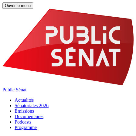
Ouvrir le menu
Public Sénat
Actualités
Sénatoriales 2026
Émissions
Documentaires
Podcasts
Programme