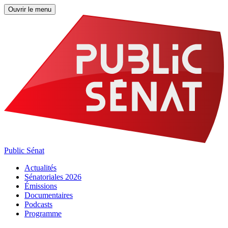
Ouvrir le menu
Public Sénat
Actualités
Sénatoriales 2026
Émissions
Documentaires
Podcasts
Programme