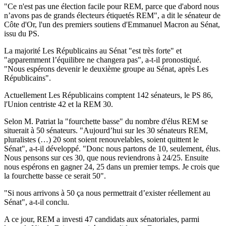
"Ce n'est pas une élection facile pour REM, parce que d'abord nous
n’avons pas de grands électeurs étiquetés REM", a dit le sénateur de
Côte d'Or, l'un des premiers soutiens d'Emmanuel Macron au Sénat,
issu du PS.
La majorité Les Républicains au Sénat "est très forte" et
"apparemment l’équilibre ne changera pas", a-t-il pronostiqué.
"Nous espérons devenir le deuxième groupe au Sénat, après Les
Républicains".
Actuellement Les Républicains comptent 142 sénateurs, le PS 86,
l'Union centriste 42 et la REM 30.
Selon M. Patriat la "fourchette basse" du nombre d'élus REM se
situerait à 50 sénateurs. "Aujourd’hui sur les 30 sénateurs REM,
pluralistes (…) 20 sont soient renouvelables, soient quittent le
Sénat", a-t-il développé. "Donc nous partons de 10, seulement, élus.
Nous pensons sur ces 30, que nous reviendrons à 24/25. Ensuite
nous espérons en gagner 24, 25 dans un premier temps. Je crois que
la fourchette basse ce serait 50".
"Si nous arrivons à 50 ça nous permettrait d’exister réellement au
Sénat", a-t-il conclu.
A ce jour, REM a investi 47 candidats aux sénatoriales, parmi