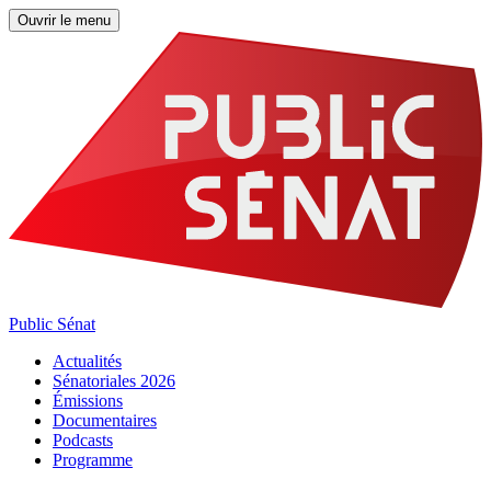
Ouvrir le menu
Public Sénat
Actualités
Sénatoriales 2026
Émissions
Documentaires
Podcasts
Programme