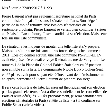
Mis à jour le
22/09/2017 à 11:23
Pierre Laurent n’est pas seulement secrétaire national du Parti
communiste français. Il est aussi sénateur de Paris. Son siège fait
partie de la moitié renouvelable lors des sénatoriales du 24
septembre prochain. Pierre Laurent se verrait bien continuer à siéger
au Palais du Luxembourg. Il sera candidat à sa réélection. Mais cette
fois sur une liste communiste.
Le sénateur a les moyens de monter une telle liste et s’y prépare.
Mais sans s’unir cette fois aux autres forces de gauche, comme en
2011. Lors du dernier scrutin, une liste commune PS-PCF-EELV
avait été présentée et avait envoyé 8 sénateurs rue de Vaugirard. Le
e
numéro 1 de la Place du Colonel Fabien était alors en 9
position
non éligible sur la liste. La communiste Nicole Borvo Cohen-Seat,
e
en 6
place, avait pour sa part été réélue, avant de démissionner un
an après, permettant à Pierre Laurent de prendre son siège.
Il sera cette fois tête de liste, lui assurant théoriquement son élection
par les grands électeurs, c'est-à-dire essentiellement les conseillers de
Paris et leurs délégués. « Très probablement, je serai candidat aux
élections sénatoriales (à Paris) et tête de liste » a-t-il confirmé sur
Public Sénat (voir la vidéo).