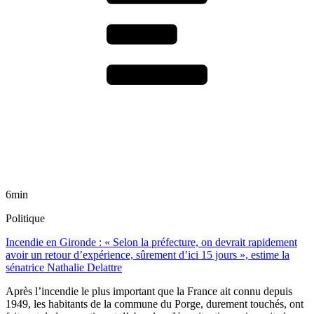
6min
Politique
Incendie en Gironde : « Selon la préfecture, on devrait rapidement
avoir un retour d’expérience, sûrement d’ici 15 jours », estime la
sénatrice Nathalie Delattre
Après l’incendie le plus important que la France ait connu depuis
1949, les habitants de la commune du Porge, durement touchés, ont