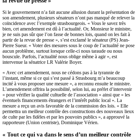
la revue de presse »
Si le gouvernement n’a fait aucune allusion durant la présentation de
son amendement, plusieurs sénateurs n’ont pas manqué de relever la
coïncidence avec l’exemple strasbourgeois. « Vous le savez très
bien, cet amendement est dû à l’actualité. Or, Monsieur le ministre,
je ne suis pas sûr que l’on fasse de bonnes lois, quand on les fait à
partir de la revue de presse », s’est exclamé le sénateur (PS) Jean-
Pierre Sueur. « Voter des mesures sous le coup de l’actualité ne pose
aucun problème, surtout lorsque celle-ci nous taraude ou nous
bouscule. Parfois, l’actualité nous oblige même à agir », est
intervenue la sénatrice LR Valérie Boyer.
« Avec cet amendement, nous ne cédons pas à la tyrannie de
l’instant, même si ce qui s’est passé à Strasbourg m’a beaucoup
incité à vous proposer une mesure », a reconnu ensuite le ministre.
L’amendement offrira la possibilité, selon lui, au préfet d’intervenir
« pour vérifier la qualité cultuelle de l’association » ainsi que « les
éventuels financements étrangers et l’intérêt public local ». La
mesure a reçu un avis favorable de la commission des lois. « Elle
permettra un meilleur contrôle des constructions des nouveaux lieux
de culte par les fidèles et par les pouvoirs publics », a approuvé la
rapporteure (Union centriste), Dominique Vérien.
« Tout ce qui va dans le sens d’un meilleur contrôle