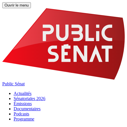
Ouvrir le menu
Public Sénat
Actualités
Sénatoriales 2026
Émissions
Documentaires
Podcasts
Programme