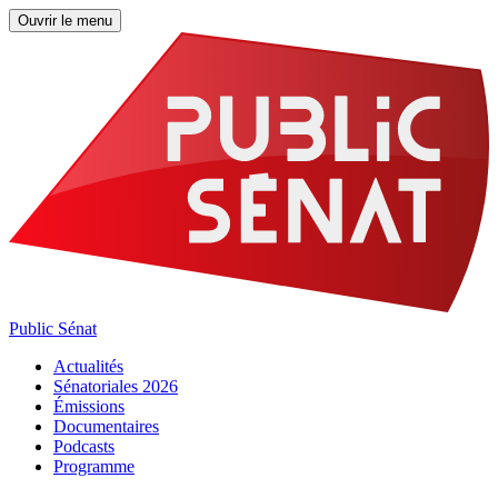
Ouvrir le menu
Public Sénat
Actualités
Sénatoriales 2026
Émissions
Documentaires
Podcasts
Programme