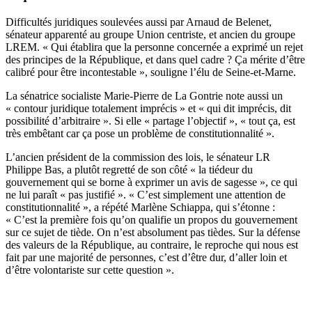
Difficultés juridiques soulevées aussi par Arnaud de Belenet,
sénateur apparenté au groupe Union centriste, et ancien du groupe
LREM. « Qui établira que la personne concernée a exprimé un rejet
des principes de la République, et dans quel cadre ? Ça mérite d’être
calibré pour être incontestable », souligne l’élu de Seine-et-Marne.
La sénatrice socialiste Marie-Pierre de La Gontrie note aussi un
« contour juridique totalement imprécis » et « qui dit imprécis, dit
possibilité d’arbitraire ». Si elle « partage l’objectif », « tout ça, est
très embêtant car ça pose un problème de constitutionnalité ».
L’ancien président de la commission des lois, le sénateur LR
Philippe Bas, a plutôt regretté de son côté « la tiédeur du
gouvernement qui se borne à exprimer un avis de sagesse », ce qui
ne lui paraît « pas justifié ». « C’est simplement une attention de
constitutionnalité », a répété Marlène Schiappa, qui s’étonne :
« C’est la première fois qu’on qualifie un propos du gouvernement
sur ce sujet de tiède. On n’est absolument pas tièdes. Sur la défense
des valeurs de la République, au contraire, le reproche qui nous est
fait par une majorité de personnes, c’est d’être dur, d’aller loin et
d’être volontariste sur cette question ».