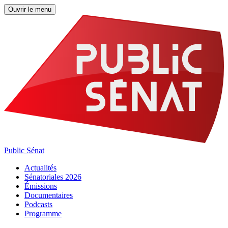
Ouvrir le menu
Public Sénat
Actualités
Sénatoriales 2026
Émissions
Documentaires
Podcasts
Programme