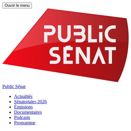
Ouvrir le menu
Public Sénat
Actualités
Sénatoriales 2026
Émissions
Documentaires
Podcasts
Programme