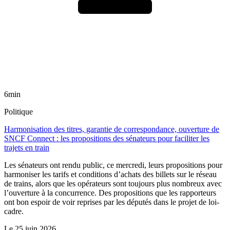
6min
Politique
Harmonisation des titres, garantie de correspondance, ouverture de
SNCF Connect : les propositions des sénateurs pour faciliter les
trajets en train
Les sénateurs ont rendu public, ce mercredi, leurs propositions pour
harmoniser les tarifs et conditions d’achats des billets sur le réseau
de trains, alors que les opérateurs sont toujours plus nombreux avec
l’ouverture à la concurrence. Des propositions que les rapporteurs
ont bon espoir de voir reprises par les députés dans le projet de loi-
cadre.
Le
25 juin 2026