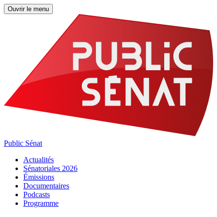
Ouvrir le menu
Public Sénat
Actualités
Sénatoriales 2026
Émissions
Documentaires
Podcasts
Programme