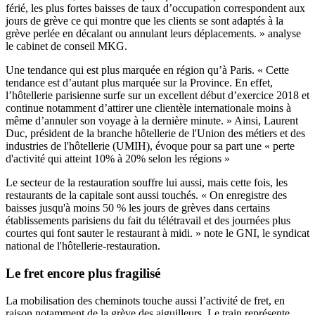
férié, les plus fortes baisses de taux d’occupation correspondent aux
jours de grève ce qui montre que les clients se sont adaptés à la
grève perlée en décalant ou annulant leurs déplacements. » analyse
le cabinet de conseil MKG.
Une tendance qui est plus marquée en région qu’à Paris. « Cette
tendance est d’autant plus marquée sur la Province. En effet,
l’hôtellerie parisienne surfe sur un excellent début d’exercice 2018 et
continue notamment d’attirer une clientèle internationale moins à
même d’annuler son voyage à la dernière minute. » Ainsi, Laurent
Duc, président de la branche hôtellerie de l'Union des métiers et des
industries de l'hôtellerie (UMIH), évoque pour sa part une « perte
d'activité qui atteint 10% à 20% selon les régions »
Le secteur de la restauration souffre lui aussi, mais cette fois, les
restaurants de la capitale sont aussi touchés. « On enregistre des
baisses jusqu'à moins 50 % les jours de grèves dans certains
établissements parisiens du fait du télétravail et des journées plus
courtes qui font sauter le restaurant à midi. » note le GNI, le syndicat
national de l'hôtellerie-restauration.
Le fret encore plus fragilisé
La mobilisation des cheminots touche aussi l’activité de fret, en
raison notamment de la grève des aiguilleurs. Le train représente