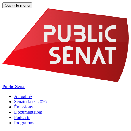
Ouvrir le menu
Public Sénat
Actualités
Sénatoriales 2026
Émissions
Documentaires
Podcasts
Programme