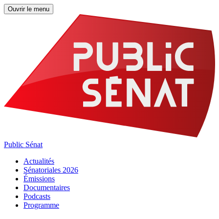
Ouvrir le menu
Public Sénat
Actualités
Sénatoriales 2026
Émissions
Documentaires
Podcasts
Programme