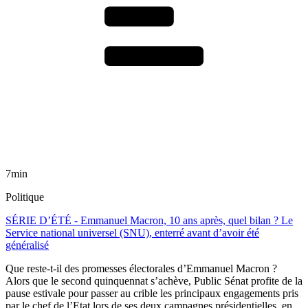
7min
Politique
SÉRIE D’ÉTÉ - Emmanuel Macron, 10 ans après, quel bilan ? Le
Service national universel (SNU), enterré avant d’avoir été
généralisé
Que reste-t-il des promesses électorales d’Emmanuel Macron ?
Alors que le second quinquennat s’achève, Public Sénat profite de la
pause estivale pour passer au crible les principaux engagements pris
par le chef de l’Etat lors de ses deux campagnes présidentielles, en