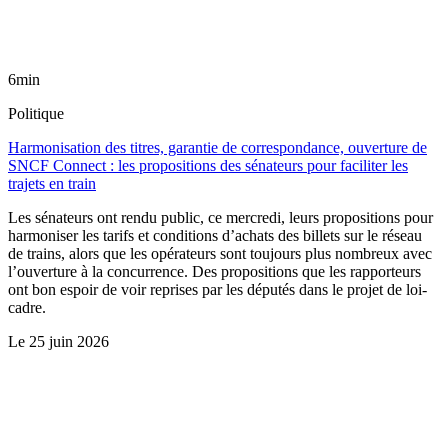
6min
Politique
Harmonisation des titres, garantie de correspondance, ouverture de
SNCF Connect : les propositions des sénateurs pour faciliter les
trajets en train
Les sénateurs ont rendu public, ce mercredi, leurs propositions pour
harmoniser les tarifs et conditions d’achats des billets sur le réseau
de trains, alors que les opérateurs sont toujours plus nombreux avec
l’ouverture à la concurrence. Des propositions que les rapporteurs
ont bon espoir de voir reprises par les députés dans le projet de loi-
cadre.
Le
25 juin 2026