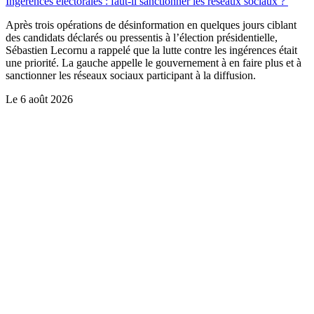
Ingérences électorales : faut-il sanctionner les réseaux sociaux ?
Après trois opérations de désinformation en quelques jours ciblant
des candidats déclarés ou pressentis à l’élection présidentielle,
Sébastien Lecornu a rappelé que la lutte contre les ingérences était
une priorité. La gauche appelle le gouvernement à en faire plus et à
sanctionner les réseaux sociaux participant à la diffusion.
Le
6 août 2026