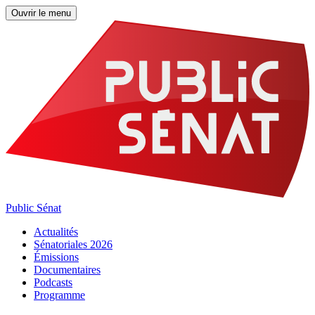
Ouvrir le menu
Public Sénat
Actualités
Sénatoriales 2026
Émissions
Documentaires
Podcasts
Programme