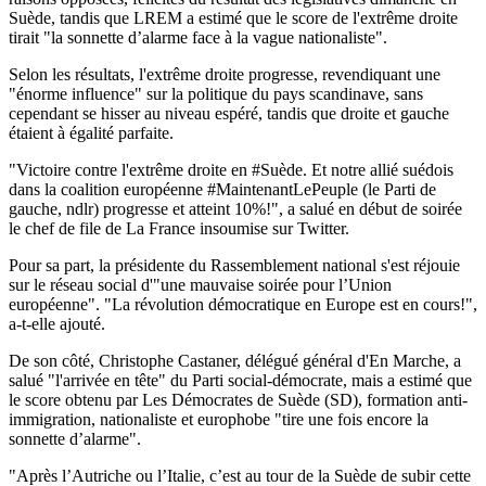
Suède, tandis que LREM a estimé que le score de l'extrême droite
tirait "la sonnette d’alarme face à la vague nationaliste".
Selon les résultats, l'extrême droite progresse, revendiquant une
"énorme influence" sur la politique du pays scandinave, sans
cependant se hisser au niveau espéré, tandis que droite et gauche
étaient à égalité parfaite.
"Victoire contre l'extrême droite en #Suède. Et notre allié suédois
dans la coalition européenne #MaintenantLePeuple (le Parti de
gauche, ndlr) progresse et atteint 10%!", a salué en début de soirée
le chef de file de La France insoumise sur Twitter.
Pour sa part, la présidente du Rassemblement national s'est réjouie
sur le réseau social d'"une mauvaise soirée pour l’Union
européenne". "La révolution démocratique en Europe est en cours!",
a-t-elle ajouté.
De son côté, Christophe Castaner, délégué général d'En Marche, a
salué "l'arrivée en tête" du Parti social-démocrate, mais a estimé que
le score obtenu par Les Démocrates de Suède (SD), formation anti-
immigration, nationaliste et europhobe "tire une fois encore la
sonnette d’alarme".
"Après l’Autriche ou l’Italie, c’est au tour de la Suède de subir cette