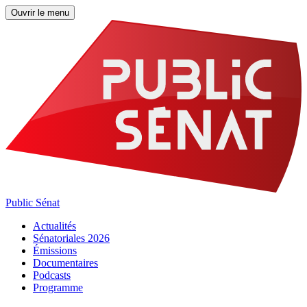
Ouvrir le menu
Public Sénat
Actualités
Sénatoriales 2026
Émissions
Documentaires
Podcasts
Programme