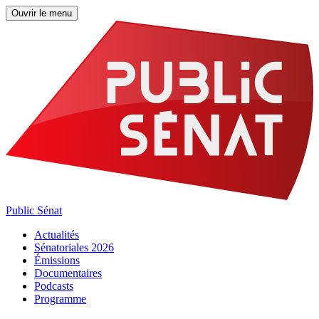
Ouvrir le menu
Public Sénat
Actualités
Sénatoriales 2026
Émissions
Documentaires
Podcasts
Programme