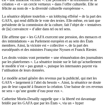
création » et « un cercle vertueux » dans l’offre culturelle. Elle se
félicite au nom de « la diversité culturelle européenne ».
La sénatrice déplore toutefois « un lobbying effréné » de la part des
GAFA, qui rend difficile le vote des textes. Elle-même, en tant que
présidente de la commission de la culture, fait l’objet de « tentatives
de [la] convaincre » d’aller dans tel ou tel sens.
Elle affirme que « les GAFA exercent une pression, des menaces et
des intimidations » au Parlement européen et au sein des États
membres. Ainsi, la victoire est « collective », de la part des
eurodéputés et des ministres Françoise Nyssen et Franck Riester.
Les droits voisins vont permettre « une rémunération des journalistes
par les plateformes ». La sénatrice insiste sur le fait qu’actuellement
le modèle n’est « pas gratuit », puisque les internautes payent via
l’utilisation de leurs données.
Le modèle actuel génère des revenus par la publicité, qui met les
GAFA « largement à l’abri du besoin ». Ainsi, la sénatrice ne doute
pas de leur capacité à financer la création. Une baisse de ces revenus
ne sera « qu’une goutte d’eau pour eux ».
Catherine Morin-Desailly rappelle que « la liberté est davantage
bridée par les GAFA que par les États », via un « hyper