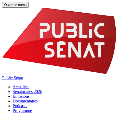
Ouvrir le menu
Public Sénat
Actualités
Sénatoriales 2026
Émissions
Documentaires
Podcasts
Programme