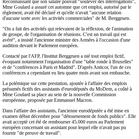
Reconnaissant que son salaire pouvait "soulever des interrogations",
Mme Goulard a assuré cet automne que cet emploi, autorisé par le
règlement, avait été déclaré et qu'elle n'avait "aucune relation
d'aucune sorte avec les activités commerciales" de M. Berggruen.
"On a fait des activités qui relevaient de la réflexion, de l'animation
de groupe, de l'organisation de réunions. C'est un travail qui est
avéré", a insisté l'ancienne ministre des Armées à l'occasion d'une
audition devant le Parlement européen.
Contacté par l'AFP, l'Institut Berggruen a nié tout emploi fictif,
évoquant notamment l'organisation d'une "table ronde à Bruxelles"
et de "conférences à Paris et Madrid". D'après Anticor, l'un de ces
conférences a cependant eu lieu quatre mois avant son embauche.
La polémique sur cette prestation, ajoutée à l'affaire des emplois
présumés fictifs des assistants d'eurodéputés du MoDem, a coûté à
Mme Goulard sa place au sein de la nouvelle Commission
européenne, proposée par Emmanuel Macron.
Dans l'affaire des assistants, l'ancienne eurodéputée a été mise en
examen début décembre pour "détournement de fonds publics". Elle
avait accepté cet été de rembourser 45.000 euros au Parlement
européen concernant un assistant pour lequel elle n'avait pas pu
fournir "de preuve de travail".