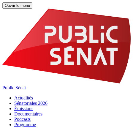
Ouvrir le menu
Public Sénat
Actualités
Sénatoriales 2026
Émissions
Documentaires
Podcasts
Programme