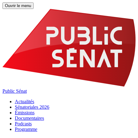
Ouvrir le menu
Public Sénat
Actualités
Sénatoriales 2026
Émissions
Documentaires
Podcasts
Programme