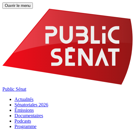
Ouvrir le menu
Public Sénat
Actualités
Sénatoriales 2026
Émissions
Documentaires
Podcasts
Programme