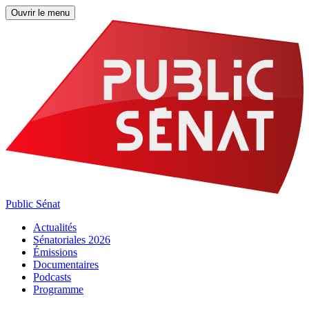
Ouvrir le menu
Public Sénat
Actualités
Sénatoriales 2026
Émissions
Documentaires
Podcasts
Programme