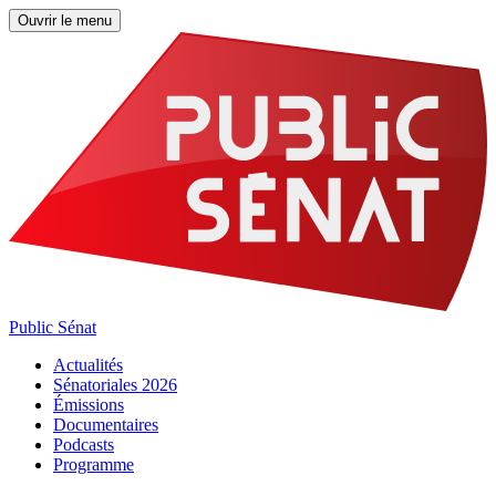
Ouvrir le menu
Public Sénat
Actualités
Sénatoriales 2026
Émissions
Documentaires
Podcasts
Programme