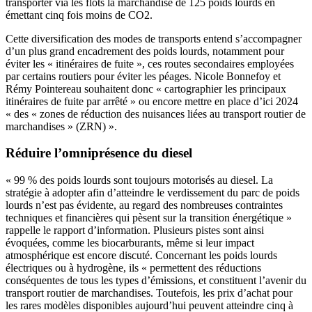
transporter via les flots la marchandise de 125 poids lourds en
émettant cinq fois moins de CO2.
Cette diversification des modes de transports entend s’accompagner
d’un plus grand encadrement des poids lourds, notamment pour
éviter les « itinéraires de fuite », ces routes secondaires employées
par certains routiers pour éviter les péages. Nicole Bonnefoy et
Rémy Pointereau souhaitent donc « cartographier les principaux
itinéraires de fuite par arrêté » ou encore mettre en place d’ici 2024
« des « zones de réduction des nuisances liées au transport routier de
marchandises » (ZRN) ».
Réduire l’omniprésence du diesel
« 99 % des poids lourds sont toujours motorisés au diesel. La
stratégie à adopter afin d’atteindre le verdissement du parc de poids
lourds n’est pas évidente, au regard des nombreuses contraintes
techniques et financières qui pèsent sur la transition énergétique »
rappelle le rapport d’information. Plusieurs pistes sont ainsi
évoquées, comme les biocarburants, même si leur impact
atmosphérique est encore discuté. Concernant les poids lourds
électriques ou à hydrogène, ils « permettent des réductions
conséquentes de tous les types d’émissions, et constituent l’avenir du
transport routier de marchandises. Toutefois, les prix d’achat pour
les rares modèles disponibles aujourd’hui peuvent atteindre cinq à