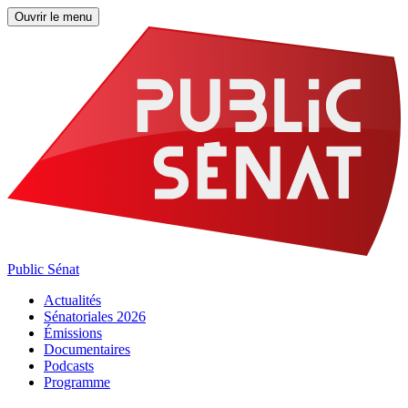
Ouvrir le menu
Public Sénat
Actualités
Sénatoriales 2026
Émissions
Documentaires
Podcasts
Programme