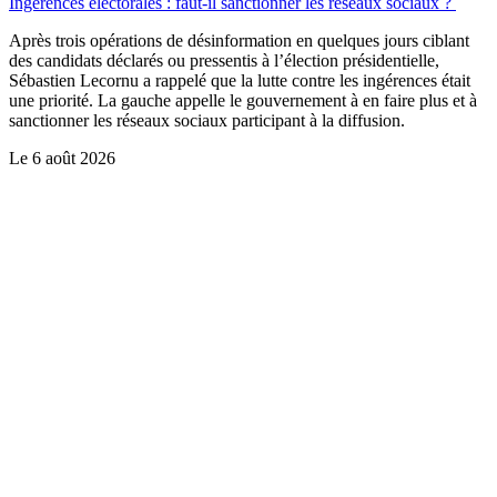
Ingérences électorales : faut-il sanctionner les réseaux sociaux ?
Après trois opérations de désinformation en quelques jours ciblant
des candidats déclarés ou pressentis à l’élection présidentielle,
Sébastien Lecornu a rappelé que la lutte contre les ingérences était
une priorité. La gauche appelle le gouvernement à en faire plus et à
sanctionner les réseaux sociaux participant à la diffusion.
Le
6 août 2026