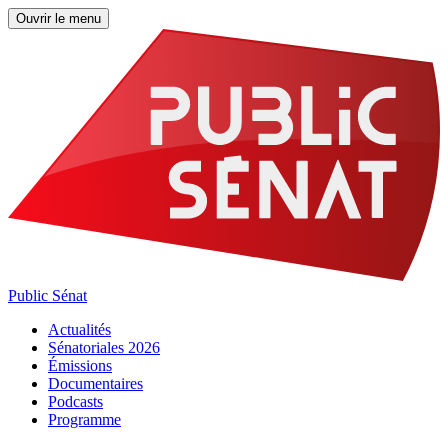
Ouvrir le menu
Public Sénat
Actualités
Sénatoriales 2026
Émissions
Documentaires
Podcasts
Programme