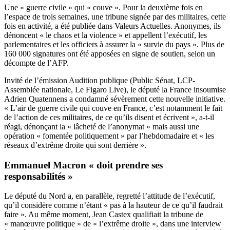
Une « guerre civile » qui « couve ». Pour la deuxième fois en
l’espace de trois semaines, une tribune signée par des militaires, cette
fois en activité, a été publiée dans Valeurs Actuelles. Anonymes, ils
dénoncent « le chaos et la violence » et appellent l’exécutif, les
parlementaires et les officiers à assurer la « survie du pays ». Plus de
160 000 signatures ont été apposées en signe de soutien, selon un
décompte de l’AFP.
Invité de l’émission Audition publique (Public Sénat, LCP-
Assemblée nationale, Le Figaro Live), le député la France insoumise
Adrien Quatennens a condamné sévèrement cette nouvelle initiative.
« L’air de guerre civile qui couve en France, c’est notamment le fait
de l’action de ces militaires, de ce qu’ils disent et écrivent », a-t-il
réagi, dénonçant la « lâcheté de l’anonymat » mais aussi une
opération « fomentée politiquement » par l’hebdomadaire et « les
réseaux d’extrême droite qui sont derrière ».
Emmanuel Macron « doit prendre ses
responsabilités »
Le député du Nord a, en parallèle, regretté l’attitude de l’exécutif,
qu’il considère comme n’étant « pas à la hauteur de ce qu’il faudrait
faire ». Au même moment, Jean Castex qualifiait la tribune de
« manœuvre politique » de « l’extrême droite », dans une interview