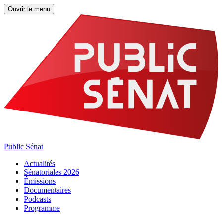
Ouvrir le menu
Public Sénat
Actualités
Sénatoriales 2026
Émissions
Documentaires
Podcasts
Programme