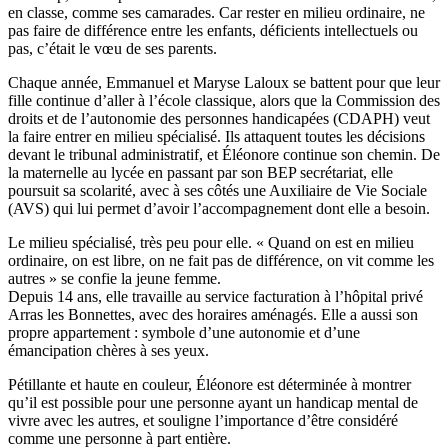
en classe, comme ses camarades. Car rester en milieu ordinaire, ne
pas faire de différence entre les enfants, déficients intellectuels ou
pas, c’était le vœu de ses parents.
Chaque année, Emmanuel et Maryse Laloux se battent pour que leur
fille continue d’aller à l’école classique, alors que la Commission des
droits et de l’autonomie des personnes handicapées (CDAPH) veut
la faire entrer en milieu spécialisé. Ils attaquent toutes les décisions
devant le tribunal administratif, et Éléonore continue son chemin. De
la maternelle au lycée en passant par son BEP secrétariat, elle
poursuit sa scolarité, avec à ses côtés une Auxiliaire de Vie Sociale
(AVS) qui lui permet d’avoir l’accompagnement dont elle a besoin.
Le milieu spécialisé, très peu pour elle. « Quand on est en milieu
ordinaire, on est libre, on ne fait pas de différence, on vit comme les
autres » se confie la jeune femme.
Depuis 14 ans, elle travaille au service facturation à l’hôpital privé
Arras les Bonnettes, avec des horaires aménagés. Elle a aussi son
propre appartement : symbole d’une autonomie et d’une
émancipation chères à ses yeux.
Pétillante et haute en couleur, Éléonore est déterminée à montrer
qu’il est possible pour une personne ayant un handicap mental de
vivre avec les autres, et souligne l’importance d’être considéré
comme une personne à part entière.