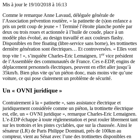
Mis à jour le
19/10/2018 à 16:13
Comme le remarque Anne Lavaud, déléguée générale de
l’Association prévention routière, « la patinette de (s)on enfance a
pris un petit coup de jeune » ! Terminé l’étroite planche portée par
deux ou trois roues et actionnée à l’huile de coude, place à un
modèle plus évolué, au design travaillé et aux couleurs flashy.
Disponibles en free floating (libre-service sans borne), les trottinettes
dernière génération sont électriques… Et controversées. « Elles vont
er
trop vite ! », s’inquiète Charles-Eric Lemaignen, 1
vice président
de l’Assemblée des communautés de France. Ces e-EDP, engins de
déplacement personnels électriques, peuvent en effet aller jusqu’à
35km/h. Bien plus vite qu’un piéton donc, mais moins vite qu’une
voiture, ce qui pose clairement un problème de sécurité.
Un « OVNI juridique »
Contrairement à la « patinette », sans assistance électrique et
juridiquement considérée comme un piéton, la trottinette électrique
est, elle, un « OVNI juridique », remarque Charles-Eric Lemaignen.
L’e-EDP échappe à toute réglementation et peut rouler librement tant
sur les trottoirs et les pistes cyclables, que sur la chaussée. Ainsi le
sénateur (LR) de Paris Philippe Dominati, près de 100km au
compteur, vient au Sénat avec l’une des trottinettes disponibles en