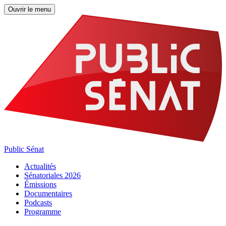
Ouvrir le menu
Public Sénat
Actualités
Sénatoriales 2026
Émissions
Documentaires
Podcasts
Programme