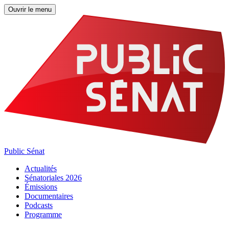
Ouvrir le menu
Public Sénat
Actualités
Sénatoriales 2026
Émissions
Documentaires
Podcasts
Programme