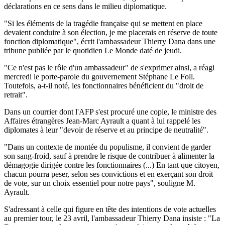
déclarations en ce sens dans le milieu diplomatique.
"Si les éléments de la tragédie française qui se mettent en place
devaient conduire à son élection, je me placerais en réserve de toute
fonction diplomatique", écrit l'ambassadeur Thierry Dana dans une
tribune publiée par le quotidien Le Monde daté de jeudi.
"Ce n'est pas le rôle d'un ambassadeur" de s'exprimer ainsi, a réagi
mercredi le porte-parole du gouvernement Stéphane Le Foll.
Toutefois, a-t-il noté, les fonctionnaires bénéficient du "droit de
retrait".
Dans un courrier dont l'AFP s'est procuré une copie, le ministre des
Affaires étrangères Jean-Marc Ayrault a quant à lui rappelé les
diplomates à leur "devoir de réserve et au principe de neutralité".
"Dans un contexte de montée du populisme, il convient de garder
son sang-froid, sauf à prendre le risque de contribuer à alimenter la
démagogie dirigée contre les fonctionnaires (...) En tant que citoyen,
chacun pourra peser, selon ses convictions et en exerçant son droit
de vote, sur un choix essentiel pour notre pays", souligne M.
Ayrault.
S'adressant à celle qui figure en tête des intentions de vote actuelles
au premier tour, le 23 avril, l'ambassadeur Thierry Dana insiste : "La