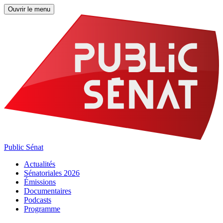
Ouvrir le menu
Public Sénat
Actualités
Sénatoriales 2026
Émissions
Documentaires
Podcasts
Programme