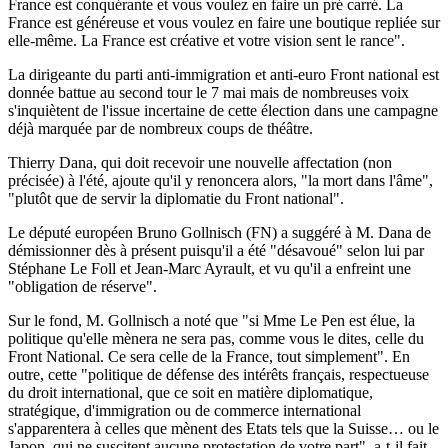
France est conquérante et vous voulez en faire un pré carré. La
France est généreuse et vous voulez en faire une boutique repliée sur
elle-même. La France est créative et votre vision sent le rance".
La dirigeante du parti anti-immigration et anti-euro Front national est
donnée battue au second tour le 7 mai mais de nombreuses voix
s'inquiètent de l'issue incertaine de cette élection dans une campagne
déjà marquée par de nombreux coups de théâtre.
Thierry Dana, qui doit recevoir une nouvelle affectation (non
précisée) à l'été, ajoute qu'il y renoncera alors, "la mort dans l'âme",
"plutôt que de servir la diplomatie du Front national".
Le député européen Bruno Gollnisch (FN) a suggéré à M. Dana de
démissionner dès à présent puisqu'il a été "désavoué" selon lui par
Stéphane Le Foll et Jean-Marc Ayrault, et vu qu'il a enfreint une
"obligation de réserve".
Sur le fond, M. Gollnisch a noté que "si Mme Le Pen est élue, la
politique qu'elle mènera ne sera pas, comme vous le dites, celle du
Front National. Ce sera celle de la France, tout simplement". En
outre, cette "politique de défense des intérêts français, respectueuse
du droit international, que ce soit en matière diplomatique,
stratégique, d'immigration ou de commerce international
s'apparentera à celles que mènent des Etats tels que la Suisse… ou le
Japon, qui ne suscitent aucune protestation de votre part", a-t-il fait