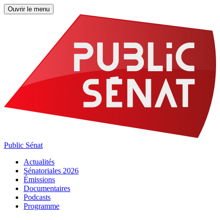
Ouvrir le menu
Public Sénat
Actualités
Sénatoriales 2026
Émissions
Documentaires
Podcasts
Programme