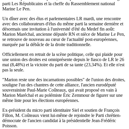
parti Les Républicains et la cheffe du Rassemblement national
Marine Le Pen.
Un dîner avec des élus et parlementaires LR mardi, une rencontre
avec des collaborateurs d'élus du même parti la semaine dernière et
désormais une invitation à l'université d'été du Medef fin août:
Marion Maréchal, ancienne députée RN et nièce de Marine Le Pen,
se retrouve de nouveau au cœur de l'actualité post-européennes,
marquée par la débâcle de la droite traditionnelle.
Officiellement en retrait de la scène politique, celle qui plaide pour
une union des droites est omniprésente depuis le fiasco de LR le 26
mai (8,48%) et la victoire du parti de sa tante (23,34%). Et elle n'est
pas la seule.
"Marion reste une des incarnations possibles" de l'union des droites,
souligne l'un des chantres de cette alliance, l'ancien eurodéputé
souverainiste Paul-Marie Coûteaux, qui avait proposé en vain à
Marion Maréchal et au polémiste Éric Zemmour de figurer sur une
même liste pour les élections européennes.
Ex-président du micro parti identitaire Siel et soutien de François
Fillon, M. Coûteaux vient lui-même de rejoindre le Parti chrétien-
démocrate de l'ancien candidat à la présidentielle Jean-Frédéric
Poisson.