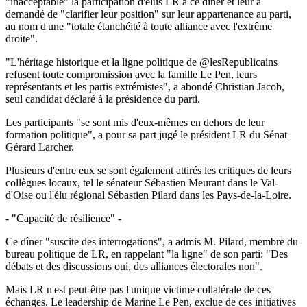
"inacceptable" la participation d'élus LR à ce dîner et leur a
demandé de "clarifier leur position" sur leur appartenance au parti,
au nom d'une "totale étanchéité à toute alliance avec l'extrême
droite".
"L'héritage historique et la ligne politique de @lesRepublicains
refusent toute compromission avec la famille Le Pen, leurs
représentants et les partis extrémistes", a abondé Christian Jacob,
seul candidat déclaré à la présidence du parti.
Les participants "se sont mis d'eux-mêmes en dehors de leur
formation politique", a pour sa part jugé le président LR du Sénat
Gérard Larcher.
Plusieurs d'entre eux se sont également attirés les critiques de leurs
collègues locaux, tel le sénateur Sébastien Meurant dans le Val-
d'Oise ou l'élu régional Sébastien Pilard dans les Pays-de-la-Loire.
- "Capacité de résilience" -
Ce dîner "suscite des interrogations", a admis M. Pilard, membre du
bureau politique de LR, en rappelant "la ligne" de son parti: "Des
débats et des discussions oui, des alliances électorales non".
Mais LR n'est peut-être pas l'unique victime collatérale de ces
échanges. Le leadership de Marine Le Pen, exclue de ces initiatives