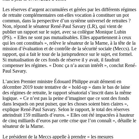
Les réserves d’argent accumulées et gérées par les différents régimes
de retraite complémentaires ont-elles vocation à constituer un pot
commun, dans la perspective d’un système universel de retraites ?
Non, répond le sénateur René-Paul Savary (LR), qui vient de
publier un rapport sur le sujet, avec sa collègue Monique Lubin
(PS). « Elles ne sont pas mutualisables. Elles appartiennent à ceux
qui les ont constitués », relève le sénateur de la Marne, à la tête de la
mission d’évaluation et de contrôle de la sécurité sociale (Meccs). Le
rapport, qui a fait le tour de la jurisprudence sur le sujet, est formel.
Si mutualisation de ces fonds de réserve il y avait, il faudrait
compenser les régimes. « Donc ça n’a aucun intérêt », conclut René-
Paul Savary.
L’ancien Premier ministre Édouard Philippe avait
démenti en
décembre 2019 toute tentative de « hold-up »
dans le bas de laine
des régimes de retraite, le rapport sénatorial s’inscrit dans la même
logique. « Ce n’est pas la peine d’imaginer que ce sont des fonds
dans lesquels on peut puiser, que les choses soient bien claires »,
explique René-Paul Savary. Selon le rapport, le total des réserves
atteindrait 159 milliards d’euros. « Elles ont été impactées à hauteur
de cinq milliards d’euros par cette crise que l’on connaît », détaille le
sénateur de la Marne.
Le président de la Meccs appelle à prendre « les mesures