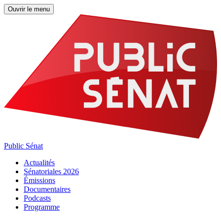
Ouvrir le menu
Public Sénat
Actualités
Sénatoriales 2026
Émissions
Documentaires
Podcasts
Programme