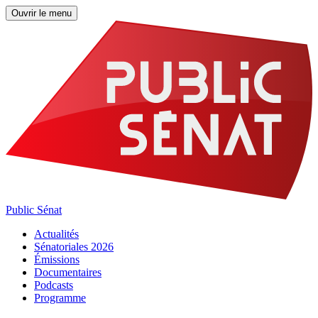
Ouvrir le menu
Public Sénat
Actualités
Sénatoriales 2026
Émissions
Documentaires
Podcasts
Programme