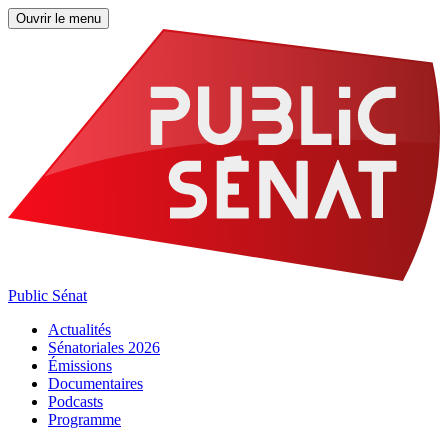
Ouvrir le menu
Public Sénat
Actualités
Sénatoriales 2026
Émissions
Documentaires
Podcasts
Programme