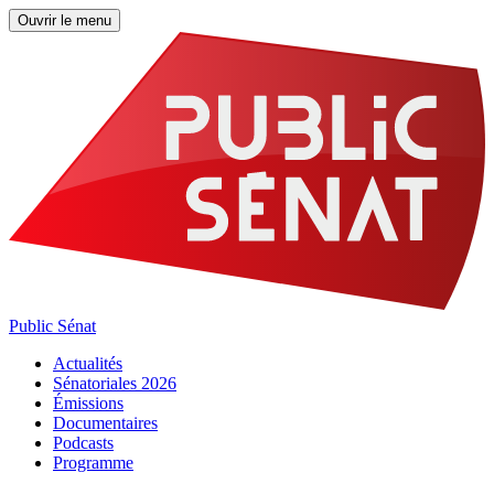
Ouvrir le menu
Public Sénat
Actualités
Sénatoriales 2026
Émissions
Documentaires
Podcasts
Programme