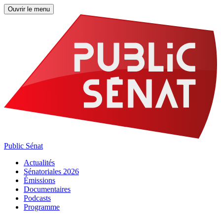
Ouvrir le menu
Public Sénat
Actualités
Sénatoriales 2026
Émissions
Documentaires
Podcasts
Programme