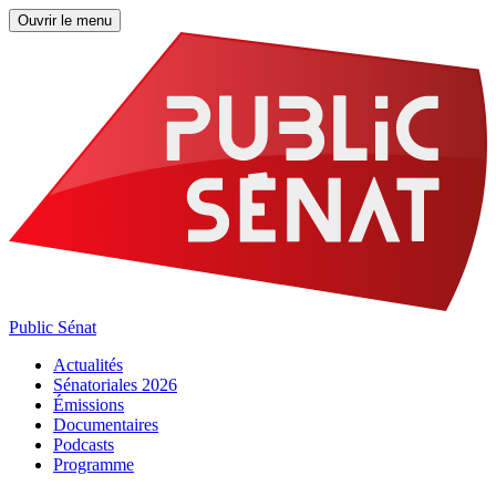
Ouvrir le menu
Public Sénat
Actualités
Sénatoriales 2026
Émissions
Documentaires
Podcasts
Programme