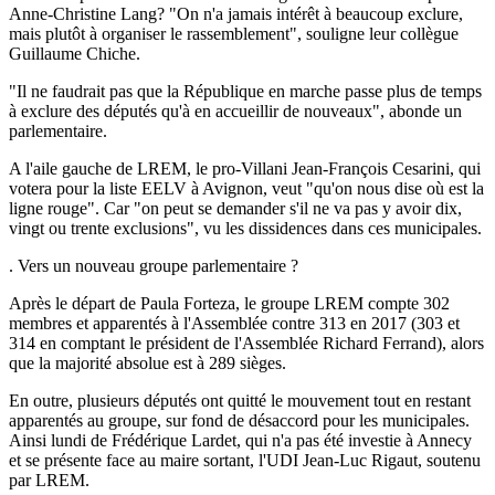
Anne-Christine Lang? "On n'a jamais intérêt à beaucoup exclure,
mais plutôt à organiser le rassemblement", souligne leur collègue
Guillaume Chiche.
"Il ne faudrait pas que la République en marche passe plus de temps
à exclure des députés qu'à en accueillir de nouveaux", abonde un
parlementaire.
A l'aile gauche de LREM, le pro-Villani Jean-François Cesarini, qui
votera pour la liste EELV à Avignon, veut "qu'on nous dise où est la
ligne rouge". Car "on peut se demander s'il ne va pas y avoir dix,
vingt ou trente exclusions", vu les dissidences dans ces municipales.
. Vers un nouveau groupe parlementaire ?
Après le départ de Paula Forteza, le groupe LREM compte 302
membres et apparentés à l'Assemblée contre 313 en 2017 (303 et
314 en comptant le président de l'Assemblée Richard Ferrand), alors
que la majorité absolue est à 289 sièges.
En outre, plusieurs députés ont quitté le mouvement tout en restant
apparentés au groupe, sur fond de désaccord pour les municipales.
Ainsi lundi de Frédérique Lardet, qui n'a pas été investie à Annecy
et se présente face au maire sortant, l'UDI Jean-Luc Rigaut, soutenu
par LREM.