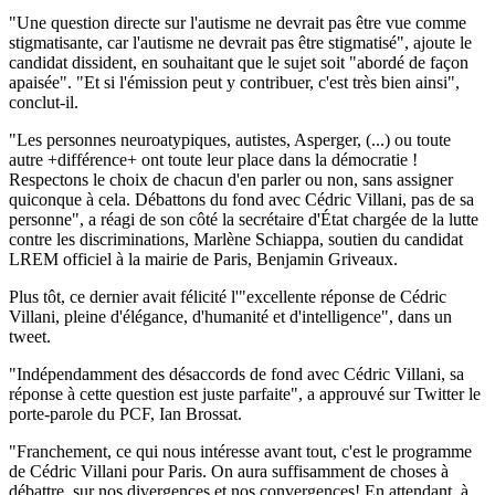
"Une question directe sur l'autisme ne devrait pas être vue comme
stigmatisante, car l'autisme ne devrait pas être stigmatisé", ajoute le
candidat dissident, en souhaitant que le sujet soit "abordé de façon
apaisée". "Et si l'émission peut y contribuer, c'est très bien ainsi",
conclut-il.
"Les personnes neuroatypiques, autistes, Asperger, (...) ou toute
autre +différence+ ont toute leur place dans la démocratie !
Respectons le choix de chacun d'en parler ou non, sans assigner
quiconque à cela. Débattons du fond avec Cédric Villani, pas de sa
personne", a réagi de son côté la secrétaire d'État chargée de la lutte
contre les discriminations, Marlène Schiappa, soutien du candidat
LREM officiel à la mairie de Paris, Benjamin Griveaux.
Plus tôt, ce dernier avait félicité l'"excellente réponse de Cédric
Villani, pleine d'élégance, d'humanité et d'intelligence", dans un
tweet.
"Indépendamment des désaccords de fond avec Cédric Villani, sa
réponse à cette question est juste parfaite", a approuvé sur Twitter le
porte-parole du PCF, Ian Brossat.
"Franchement, ce qui nous intéresse avant tout, c'est le programme
de Cédric Villani pour Paris. On aura suffisamment de choses à
débattre, sur nos divergences et nos convergences! En attendant, à