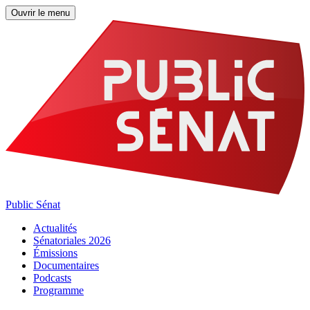
Ouvrir le menu
Public Sénat
Actualités
Sénatoriales 2026
Émissions
Documentaires
Podcasts
Programme