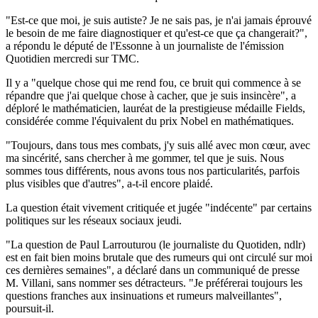
"Est-ce que moi, je suis autiste? Je ne sais pas, je n'ai jamais éprouvé
le besoin de me faire diagnostiquer et qu'est-ce que ça changerait?",
a répondu le député de l'Essonne à un journaliste de l'émission
Quotidien mercredi sur TMC.
Il y a "quelque chose qui me rend fou, ce bruit qui commence à se
répandre que j'ai quelque chose à cacher, que je suis insincère", a
déploré le mathématicien, lauréat de la prestigieuse médaille Fields,
considérée comme l'équivalent du prix Nobel en mathématiques.
"Toujours, dans tous mes combats, j'y suis allé avec mon cœur, avec
ma sincérité, sans chercher à me gommer, tel que je suis. Nous
sommes tous différents, nous avons tous nos particularités, parfois
plus visibles que d'autres", a-t-il encore plaidé.
La question était vivement critiquée et jugée "indécente" par certains
politiques sur les réseaux sociaux jeudi.
"La question de Paul Larrouturou (le journaliste du Quotiden, ndlr)
est en fait bien moins brutale que des rumeurs qui ont circulé sur moi
ces dernières semaines", a déclaré dans un communiqué de presse
M. Villani, sans nommer ses détracteurs. "Je préférerai toujours les
questions franches aux insinuations et rumeurs malveillantes",
poursuit-il.