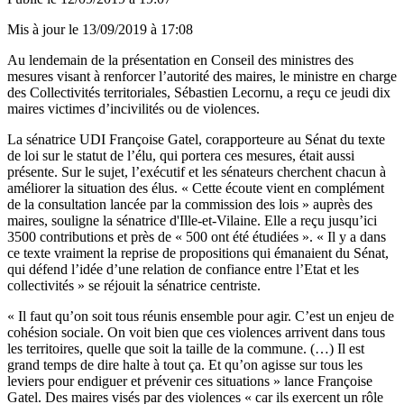
Mis à jour le
13/09/2019 à 17:08
Au lendemain de la présentation en Conseil des ministres
des
mesures visant à renforcer
l’autorité des maires, le ministre en charge
des Collectivités territoriales, Sébastien Lecornu, a reçu ce jeudi dix
maires victimes d’incivilités ou de violences.
La sénatrice UDI Françoise Gatel, corapporteure au Sénat du texte
de loi sur le statut de l’élu, qui portera ces mesures, était aussi
présente. Sur le sujet, l’exécutif et les sénateurs cherchent chacun à
améliorer la situation des élus. « Cette écoute vient en complément
de la consultation lancée par la commission des lois » auprès des
maires, souligne la sénatrice d'Ille-et-Vilaine. Elle a reçu jusqu’ici
3500 contributions
et près de « 500 ont été étudiées ». « Il y a dans
ce texte vraiment la reprise de propositions qui émanaient du Sénat,
qui défend l’idée d’une relation de confiance entre l’Etat et les
collectivités » se réjouit la sénatrice centriste.
« Il faut qu’on soit tous réunis ensemble pour agir. C’est un enjeu de
cohésion sociale. On voit bien que ces violences arrivent dans tous
les territoires, quelle que soit la taille de la commune. (…) Il est
grand temps de dire halte à tout ça. Et qu’on agisse sur tous les
leviers pour endiguer et prévenir ces situations » lance Françoise
Gatel. Des maires visés par des violences « car ils exercent un rôle