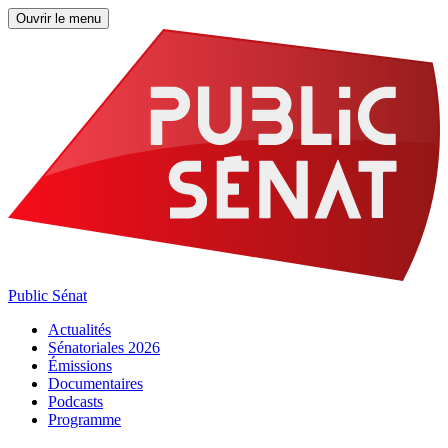
Ouvrir le menu
Public Sénat
Actualités
Sénatoriales 2026
Émissions
Documentaires
Podcasts
Programme