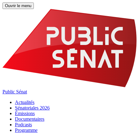
Ouvrir le menu
Public Sénat
Actualités
Sénatoriales 2026
Émissions
Documentaires
Podcasts
Programme