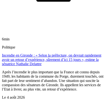
6min
Politique
Incendie en Gironde : « Selon la préfecture, on devrait rapidement
avoir un retour d’expérience, sûrement d’ici 15 jours », estime la
sénatrice Nathalie Delattre
Après l’incendie le plus important que la France ait connu depuis
1949, les habitants de la commune du Porge, durement touchés, ont
fait part de leur sentiment d’abandon. Une situation qui suscite la
compassion des sénateurs de Gironde. Ils appellent les services de
l’Etat à livrer, au plus vite, un retour d’expérience.
Le
4 août 2026