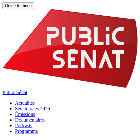
Ouvrir le menu
Public Sénat
Actualités
Sénatoriales 2026
Émissions
Documentaires
Podcasts
Programme