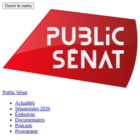
Ouvrir le menu
Public Sénat
Actualités
Sénatoriales 2026
Émissions
Documentaires
Podcasts
Programme