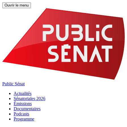
Ouvrir le menu
Public Sénat
Actualités
Sénatoriales 2026
Émissions
Documentaires
Podcasts
Programme