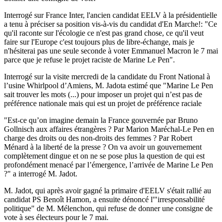
Interrogé sur France Inter, l'ancien candidat EELV à la présidentielle
a tenu à préciser sa position vis-à-vis du candidat d'En Marche!: "Ce
qu'il raconte sur l'écologie ce n'est pas grand chose, ce qu'il veut
faire sur l'Europe c'est toujours plus de libre-échange, mais je
n'hésiterai pas une seule seconde à voter Emmanuel Macron le 7 mai
parce que je refuse le projet raciste de Marine Le Pen".
Interrogé sur la visite mercredi de la candidate du Front National à
l’usine Whirlpool d’Amiens, M. Jadota estimé que "Marine Le Pen
sait trouver les mots (...) pour imposer un projet qui n’est pas de
préférence nationale mais qui est un projet de préférence raciale
"Est-ce qu’on imagine demain la France gouvernée par Bruno
Gollnisch aux affaires étrangères ? Par Marion Maréchal-Le Pen en
charge des droits ou des non-droits des femmes ? Par Robert
Ménard à la liberté de la presse ? On va avoir un gouvernement
complètement dingue et on ne se pose plus la question de qui est
profondément menacé par l’émergence, l’arrivée de Marine Le Pen
?" a interrogé M. Jadot.
M. Jadot, qui après avoir gagné la primaire d'EELV s'était rallié au
candidat PS Benoît Hamon, a ensuite dénoncé l'"irresponsabilité
politique" de M. Mélenchon, qui refuse de donner une consigne de
vote à ses électeurs pour le 7 mai.