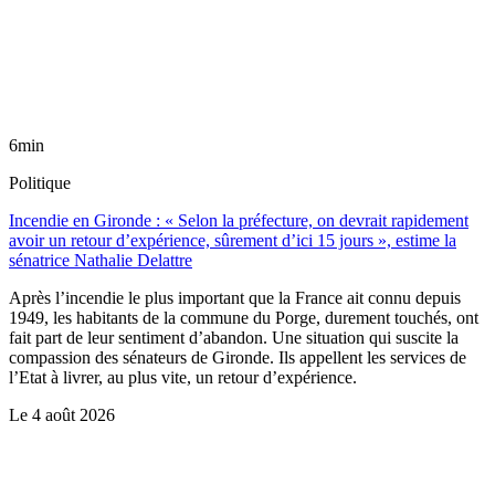
6min
Politique
Incendie en Gironde : « Selon la préfecture, on devrait rapidement
avoir un retour d’expérience, sûrement d’ici 15 jours », estime la
sénatrice Nathalie Delattre
Après l’incendie le plus important que la France ait connu depuis
1949, les habitants de la commune du Porge, durement touchés, ont
fait part de leur sentiment d’abandon. Une situation qui suscite la
compassion des sénateurs de Gironde. Ils appellent les services de
l’Etat à livrer, au plus vite, un retour d’expérience.
Le
4 août 2026