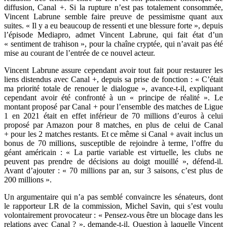
diffusion, Canal +. Si la rupture n’est pas totalement consommée,
Vincent Labrune semble faire preuve de pessimisme quant aux
suites. « Il y a eu beaucoup de ressenti et une blessure forte », depuis
l’épisode Mediapro, admet Vincent Labrune, qui fait état d’un
« sentiment de trahison », pour la chaîne cryptée, qui n’avait pas été
mise au courant de l’entrée de ce nouvel acteur.
Vincent Labrune assure cependant avoir tout fait pour restaurer les
liens distendus avec Canal +, depuis sa prise de fonction : « C’était
ma priorité totale de renouer le dialogue », avance-t-il, expliquant
cependant avoir été confronté à un « principe de réalité ». Le
montant proposé par Canal + pour l’ensemble des matches de Ligue
1 en 2021 était en effet inférieur de 70 millions d’euros à celui
proposé par Amazon pour 8 matches, en plus de celui de Canal
+ pour les 2 matches restants. Et ce même si Canal + avait inclus un
bonus de 70 millions, susceptible de rejoindre à terme, l’offre du
géant américain : « La partie variable est virtuelle, les clubs ne
peuvent pas prendre de décisions au doigt mouillé », défend-il.
Avant d’ajouter : « 70 millions par an, sur 3 saisons, c’est plus de
200 millions ».
Un argumentaire qui n’a pas semblé convaincre les sénateurs, dont
le rapporteur LR de la commission, Michel Savin, qui s’est voulu
volontairement provocateur : « Pensez-vous être un blocage dans les
relations avec Canal ? », demande-t-il. Question à laquelle Vincent