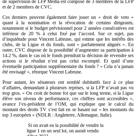
de supervision de LFP Media est composé de 3 membres de la LFP
et de 2 membres de CVC.
Ces derniers peuvent également faire jouer un « droit de veto »
quant à la nomination et la révocation de certains dirigeants,
notamment si le budget prévisionnel pour 2 années consécutives est
inférieur de 20 % à celui fixé par l’accord. Sur ce sujet, pas
d’inquiétude pour Vincent Labrune, qui estime que les intérêts des
clubs, de la Ligue et du fonds, sont « parfaitement alignés ». En
outre, CVC dispose de la possibilité d’augmenter sa participation à
14.2 %, dans le cas où le fonds prendrait la décision de revendre ses
actions si le résultat n’est pas celui escompté. Et quid d’une
éventuelle participation supplémentaire du fonds ? « Cela n’a jamais
été envisagé », rétorque Vincent Labrune.
Pour autant, les sénateurs ont semblé dubitatifs face à ce plan
d’affaires, demandant à plusieurs reprises, si la LFP n’avait pas vu
trop gros. « On croit de bonne foi que sur le long terme, si la Ligue
élève son niveau de performance, ces chiffres sont accessibles »,
avance l’ex-président de l’OM, qui explique que le calcul du
montant des droits TV s’est fait en se basant sur « les montants du
top 3 européen » (NDLR : Angleterre, Allemagne, Italie).
Si on avait eu la possibilité de vendre la
ligue 1 en un seul lot, on aurait vendu