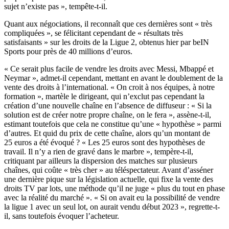
sujet n’existe pas », tempête-t-il.
Quant aux négociations, il reconnaît que ces dernières sont « très
compliquées », se félicitant cependant de « résultats très
satisfaisants » sur les droits de la Ligue 2, obtenus hier par beIN
Sports pour près de 40 millions d’euros.
« Ce serait plus facile de vendre les droits avec Messi, Mbappé et
Neymar », admet-il cependant, mettant en avant le doublement de la
vente des droits à l’international. « On croit à nos équipes, à notre
formation », martèle le dirigeant, qui n’exclut pas cependant la
création d’une nouvelle chaîne en l’absence de diffuseur : « Si la
solution est de créer notre propre chaîne, on le fera », assène-t-il,
estimant toutefois que cela ne constitue qu’une « hypothèse » parmi
d’autres. Et quid du prix de cette chaîne, alors qu’un montant de
25 euros a été évoqué ? « Les 25 euros sont des hypothèses de
travail. Il n’y a rien de gravé dans le marbre », tempère-t-il,
critiquant par ailleurs la dispersion des matches sur plusieurs
chaînes, qui coûte « très cher » au téléspectateur. Avant d’asséner
une dernière pique sur la législation actuelle, qui fixe la vente des
droits TV par lots, une méthode qu’il ne juge « plus du tout en phase
avec la réalité du marché ». « Si on avait eu la possibilité de vendre
la ligue 1 avec un seul lot, on aurait vendu début 2023 », regrette-t-
il, sans toutefois évoquer l’acheteur.