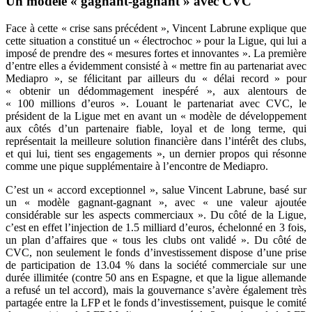
Un modèle « gagnant-gagnant » avec CVC
Face à cette « crise sans précédent », Vincent Labrune explique que
cette situation a constitué un « électrochoc » pour la Ligue, qui lui a
imposé de prendre des « mesures fortes et innovantes ». La première
d’entre elles a évidemment consisté à « mettre fin au partenariat avec
Mediapro », se félicitant par ailleurs du « délai record » pour
« obtenir un dédommagement inespéré », aux alentours de
« 100 millions d’euros ». Louant le partenariat avec CVC, le
président de la Ligue met en avant un « modèle de développement
aux côtés d’un partenaire fiable, loyal et de long terme, qui
représentait la meilleure solution financière dans l’intérêt des clubs,
et qui lui, tient ses engagements », un dernier propos qui résonne
comme une pique supplémentaire à l’encontre de Mediapro.
C’est un « accord exceptionnel », salue Vincent Labrune, basé sur
un « modèle gagnant-gagnant », avec « une valeur ajoutée
considérable sur les aspects commerciaux ». Du côté de la Ligue,
c’est en effet l’injection de 1.5 milliard d’euros, échelonné en 3 fois,
un plan d’affaires que « tous les clubs ont validé ». Du côté de
CVC, non seulement le fonds d’investissement dispose d’une prise
de participation de 13.04 % dans la société commerciale sur une
durée illimitée (contre 50 ans en Espagne, et que la ligue allemande
a refusé un tel accord), mais la gouvernance s’avère également très
partagée entre la LFP et le fonds d’investissement, puisque le comité