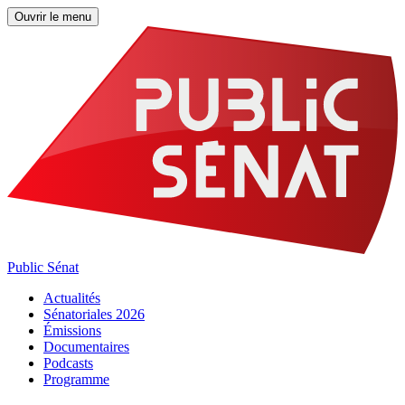
Ouvrir le menu
Public Sénat
Actualités
Sénatoriales 2026
Émissions
Documentaires
Podcasts
Programme