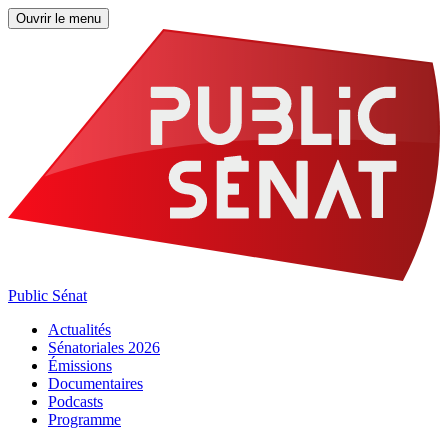
Ouvrir le menu
Public Sénat
Actualités
Sénatoriales 2026
Émissions
Documentaires
Podcasts
Programme