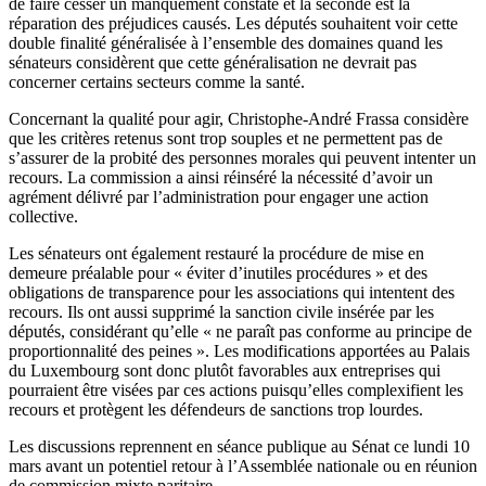
de faire cesser un manquement constaté et la seconde est la
réparation des préjudices causés. Les députés souhaitent voir cette
double finalité généralisée à l’ensemble des domaines quand les
sénateurs considèrent que cette généralisation ne devrait pas
concerner certains secteurs comme la santé.
Concernant la qualité pour agir, Christophe-André Frassa considère
que les critères retenus sont trop souples et ne permettent pas de
s’assurer de la probité des personnes morales qui peuvent intenter un
recours. La commission a ainsi réinséré la nécessité d’avoir un
agrément délivré par l’administration pour engager une action
collective.
Les sénateurs ont également restauré la procédure de mise en
demeure préalable pour « éviter d’inutiles procédures » et des
obligations de transparence pour les associations qui intentent des
recours. Ils ont aussi supprimé la sanction civile insérée par les
députés, considérant qu’elle « ne paraît pas conforme au principe de
proportionnalité des peines ». Les modifications apportées au Palais
du Luxembourg sont donc plutôt favorables aux entreprises qui
pourraient être visées par ces actions puisqu’elles complexifient les
recours et protègent les défendeurs de sanctions trop lourdes.
Les discussions reprennent en séance publique au Sénat ce lundi 10
mars avant un potentiel retour à l’Assemblée nationale ou en réunion
de commission mixte paritaire.