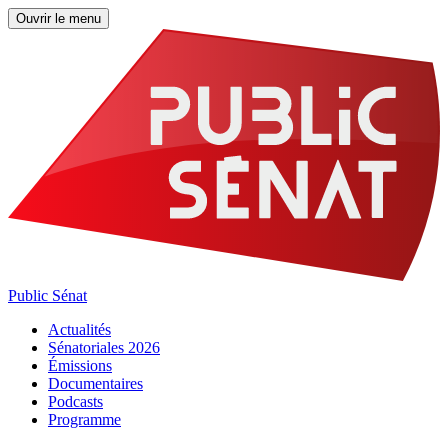
Ouvrir le menu
Public Sénat
Actualités
Sénatoriales 2026
Émissions
Documentaires
Podcasts
Programme