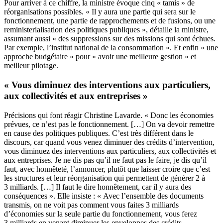
Pour arriver à ce chiffre, la ministre évoque cinq « tamis » de
réorganisations possibles. « Il y aura une partie qui sera sur le
fonctionnement, une partie de rapprochements et de fusions, ou une
reministerialisation des politiques publiques », détaille la ministre,
assumant aussi « des suppressions sur des missions qui sont échues.
Par exemple, l’institut national de la consommation ». Et enfin « une
approche budgétaire » pour « avoir une meilleure gestion » et
meilleur pilotage.
« Vous diminuez des interventions aux particuliers,
aux collectivités et aux entreprises »
Précisions qui font réagir Christine Lavarde. « Donc les économies
prévues, ce n’est pas le fonctionnement. […] On va devoir remettre
en cause des politiques publiques. C’est très différent dans le
discours, car quand vous venez diminuer des crédits d’intervention,
vous diminuez des interventions aux particuliers, aux collectivités et
aux entreprises. Je ne dis pas qu’il ne faut pas le faire, je dis qu’il
faut, avec honnêteté, l’annoncer, plutôt que laisser croire que c’est
les structures et leur réorganisation qui permettent de générer 2 à
3 milliards. […] Il faut le dire honnêtement, car il y aura des
conséquences ». Elle insiste : « Avec l’ensemble des documents
transmis, on ne voit pas comment vous faites 3 milliards
d’économies sur la seule partie du fonctionnement, vous ferez
3 milliards en venant diminuer les enveloppes des crédits