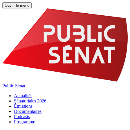
Ouvrir le menu
Public Sénat
Actualités
Sénatoriales 2026
Émissions
Documentaires
Podcasts
Programme