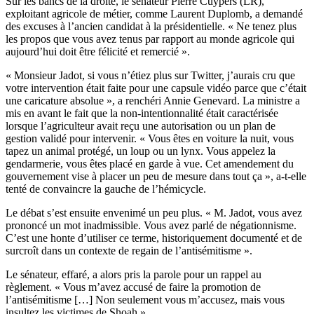
Sur les bancs de la droite, le sénateur Pierre Cuypers (LR),
exploitant agricole de métier, comme Laurent Duplomb, a demandé
des excuses à l’ancien candidat à la présidentielle. « Ne tenez plus
les propos que vous avez tenus par rapport au monde agricole qui
aujourd’hui doit être félicité et remercié ».
« Monsieur Jadot, si vous n’étiez plus sur Twitter, j’aurais cru que
votre intervention était faite pour une capsule vidéo parce que c’était
une caricature absolue », a renchéri Annie Genevard. La ministre a
mis en avant le fait que la non-intentionnalité était caractérisée
lorsque l’agriculteur avait reçu une autorisation ou un plan de
gestion validé pour intervenir. « Vous êtes en voiture la nuit, vous
tapez un animal protégé, un loup ou un lynx. Vous appelez la
gendarmerie, vous êtes placé en garde à vue. Cet amendement du
gouvernement vise à placer un peu de mesure dans tout ça », a-t-elle
tenté de convaincre la gauche de l’hémicycle.
Le débat s’est ensuite envenimé un peu plus. « M. Jadot, vous avez
prononcé un mot inadmissible. Vous avez parlé de négationnisme.
C’est une honte d’utiliser ce terme, historiquement documenté et de
surcroît dans un contexte de regain de l’antisémitisme ».
Le sénateur, effaré, a alors pris la parole pour un rappel au
règlement. « Vous m’avez accusé de faire la promotion de
l’antisémitisme […] Non seulement vous m’accusez, mais vous
insultez les victimes de Shoah ».