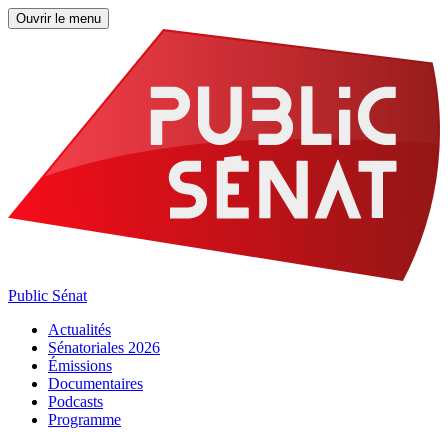
Ouvrir le menu
Public Sénat
Actualités
Sénatoriales 2026
Émissions
Documentaires
Podcasts
Programme