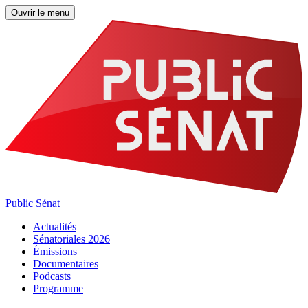
Ouvrir le menu
Public Sénat
Actualités
Sénatoriales 2026
Émissions
Documentaires
Podcasts
Programme