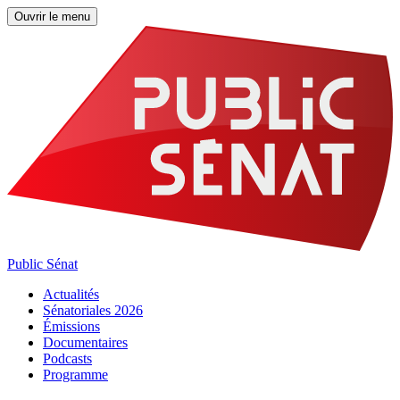
Ouvrir le menu
Public Sénat
Actualités
Sénatoriales 2026
Émissions
Documentaires
Podcasts
Programme