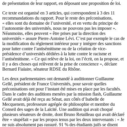
de présentation de leur rapport, en déposant une proposition de loi.
Ce texte est organisé en 3 articles, qui correspondent à 3 des 11
recommandations du rapport. Pour le reste des préconisations,
« elles sont du domaine de l’université, et en vertu du principe de
l’autonomie des universités, nous ne pouvons pas les imposer ».
Néanmoins, elles peuvent « être prises par la direction des
universités » assure Pierre-Antoine Lévi. C’est par exemple le cas de
la modification du règlement intérieur pour y intégrer des sanctions
pour lutter contre l’antisémitisme ou de la création de vice-
présidence d’universités dédiées à la lutte contre le racisme et
l’antisémitisme. « Ce qui relève de la loi, on l’écrit, on la propose, et
il y a des choses qui relèvent de la prise de conscience », déclare
Bernard Fialaire, sénateur RDSE du Rhône.
Les deux parlementaires ont demandé à auditionner Guillaume
Gellé, président de France Universités, pour savoir quelles
préconisations ont pour l’instant été mises en place par les facultés.
Dans le cadre des auditions menées par la mission flash, Guillaume
Gellé avait déjà été reçu au Sénat, aux côtés d’Isabelle de
Mecquenem, professeure agrégée de philosophie et membre du
Conseil des sages de la Laïcité. Une audition qui avait choqué
plusieurs sénateurs de droite, dont Bruno Retailleau qui avait déclaré
être « stupéfait » par les propos tenus par les deux intervenants : « Je
ne suis absolument pas rassuré. 91 % des étudiants juifs se disent