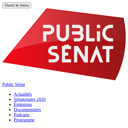
Ouvrir le menu
Public Sénat
Actualités
Sénatoriales 2026
Émissions
Documentaires
Podcasts
Programme