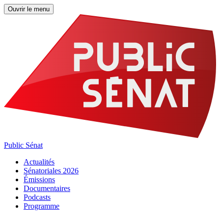
Ouvrir le menu
Public Sénat
Actualités
Sénatoriales 2026
Émissions
Documentaires
Podcasts
Programme