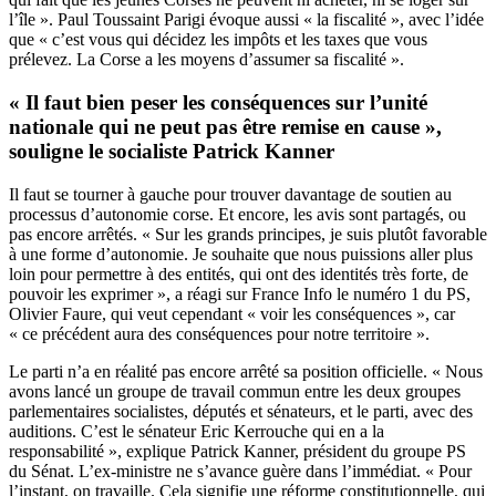
l’île ». Paul Toussaint Parigi évoque aussi « la fiscalité », avec l’idée
que « c’est vous qui décidez les impôts et les taxes que vous
prélevez. La Corse a les moyens d’assumer sa fiscalité ».
« Il faut bien peser les conséquences sur l’unité
nationale qui ne peut pas être remise en cause »,
souligne le socialiste Patrick Kanner
Il faut se tourner à gauche pour trouver davantage de soutien au
processus d’autonomie corse. Et encore, les avis sont partagés, ou
pas encore arrêtés. « Sur les grands principes, je suis plutôt favorable
à une forme d’autonomie. Je souhaite que nous puissions aller plus
loin pour permettre à des entités, qui ont des identités très forte, de
pouvoir les exprimer », a réagi sur France Info le numéro 1 du PS,
Olivier Faure, qui veut cependant « voir les conséquences », car
« ce précédent aura des conséquences pour notre territoire ».
Le parti n’a en réalité pas encore arrêté sa position officielle. « Nous
avons lancé un groupe de travail commun entre les deux groupes
parlementaires socialistes, députés et sénateurs, et le parti, avec des
auditions. C’est le sénateur Eric Kerrouche qui en a la
responsabilité », explique Patrick Kanner, président du groupe PS
du Sénat. L’ex-ministre ne s’avance guère dans l’immédiat. « Pour
l’instant, on travaille. Cela signifie une réforme constitutionnelle, qui