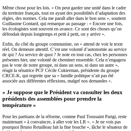
Même chose pour les lois. « On peut garder une unité dans le cadre
du territoire français, tout en ayant des possibilités d’adaptation des
règles, des normes. Cela me paraît aller dans le bon sens », soutient
Guillaume Gontard, qui remarque au passage : « Encore une fois,
les écologistes sont souvent en avance. Ce sont des choses qu’on
défendait depuis longtemps et petit à petit, on y arrive ».
Enfin, du côté du groupe communiste, on « attend de voir le texte
réel. On demeure attentif. C’est une volonté d’autonomie au service
de qui ? Au service de quoi ? Je note en tout cas, chez les personnes
présentes hier, une volonté de cheminer ensemble. Cela n’engagera
pas le vote de notre groupe, ni dans un sens, ni dans un autre »,
réagit la sénatrice PCF Cécile Cukierman, présidente du groupe
CRCE-K, qui regrette que sa « famille politique n’ait pas été
associée aux différentes réflexions, malgré nos demandes ».
« Je suppose que le Président va consulter les deux
présidents des assemblées pour prendre la
température »
Pour les partisans de la réforme, comme Paul Toussaint Parigi, reste
maintenant « à convaincre, à aller voir les LR ». « Je ne vois pas
pourquoi Bruno Retailleau fait la fine bouche », lâche le sénateur de